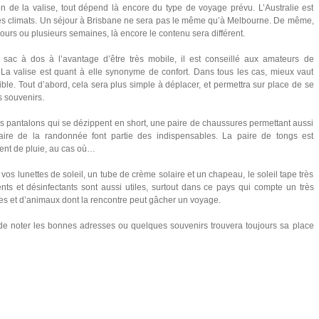
on de la valise, tout dépend là encore du type de voyage prévu. L’Australie est
les climats. Un séjour à Brisbane ne sera pas le même qu’à Melbourne. De même,
 jours ou plusieurs semaines, là encore le contenu sera différent.
sac à dos à l’avantage d’être très mobile, il est conseillé aux amateurs de
La valise est quant à elle synonyme de confort. Dans tous les cas, mieux vaut
ible. Tout d’abord, cela sera plus simple à déplacer, et permettra sur place de se
s souvenirs.
es pantalons qui se dézippent en short, une paire de chaussures permettant aussi
ire de la randonnée font partie des indispensables. La paire de tongs est
ent de pluie, au cas où…
 vos lunettes de soleil, un tube de crème solaire et un chapeau, le soleil tape très
ents et désinfectants sont aussi utiles, surtout dans ce pays qui compte un très
s et d’animaux dont la rencontre peut gâcher un voyage.
t de noter les bonnes adresses ou quelques souvenirs trouvera toujours sa place