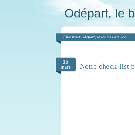
Odépart, le b
Choisissez Odépart, savourez l'arrivée
15
Notre check-list p
mars