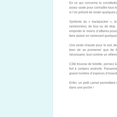
En ce qui concerne la constituti
assez vaste pour connaître tous 
si l’on prévoit de rester quelques
Symbole du « backpacker », le 
randonnées, de bus ou de stop. 
emporter le moins d’affaires poss
faire plaisir en ramenant quelque
Une veste chaude pour le soir, d
bien de se promener que de fa
nécessaire, tout comme un vêtem
Côté trousse de toilette, pensez à
fort à certains endroits. Pansem
grand nombre d’espèces d’insecte
Enfin, un petit carnet permettan
dans une poche !