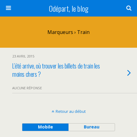
Odépart, le blog
Marqueurs › Train
23 AVRIL 2015
L’été arrive, où trouver les billets de train les
moins chers ?
AUCUNE RÉPONSE
Retour au début
Mobile
Bureau